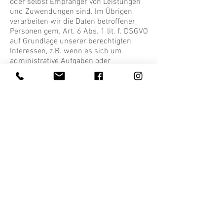
oder selbst Empfänger von Leistungen
und Zuwendungen sind. Im Übrigen
verarbeiten wir die Daten betroffener
Personen gem. Art. 6 Abs. 1 lit. f. DSGVO
auf Grundlage unserer berechtigten
Interessen, z.B. wenn es sich um
administrative Aufgaben oder
Öffentlichkeitsarbeit handelt.
Die hierbei verarbeiteten Daten, die Art,
der Umfang und der Zweck und die
Erforderlichkeit ihrer Verarbeitung
bestimmen sich nach dem
zugrundeliegenden Vertragsverhältnis.
Dazu gehören grundsätzlich Bestands-
und Stammdaten der Personen (z.B.,
Name, Adresse, etc.), als auch die
Kontaktdaten (z.B., E-Mailadresse,
Telefon, etc.), die Vertragsdaten (z.B., in
Anspruch genommene Leistungen,
mitgeteilte Inhalte und Informationen,
Namen von Kontaktpersonen) und
sofern wir zahlungspflichtige Leistungen
oder Produkte anbieten, Zahlungsdaten